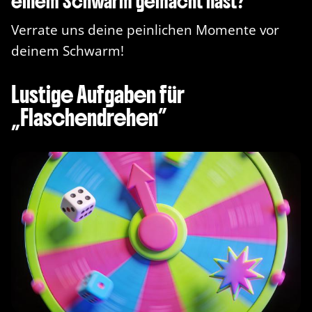
einem Schwarm gemacht hast?
Verrate uns deine peinlichen Momente vor
deinem Schwarm!
Lustige Aufgaben für
„Flaschendrehen”