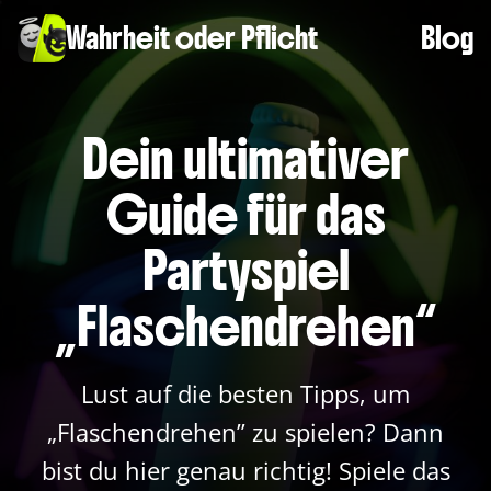
Wahrheit oder Pflicht
Blog
Dein ultimativer
Guide für das
Partyspiel
„Flaschendrehen“
Lust auf die besten Tipps, um
„Flaschendrehen” zu spielen? Dann
bist du hier genau richtig! Spiele das