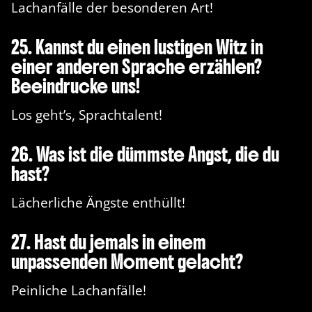
Lachanfälle der besonderen Art!
25. Kannst du einen lustigen Witz in
einer anderen Sprache erzählen?
Beeindrucke uns!
Los geht’s, Sprachtalent!
26. Was ist die dümmste Angst, die du
hast?
Lächerliche Ängste enthüllt!
27. Hast du jemals in einem
unpassenden Moment gelacht?
Peinliche Lachanfälle!