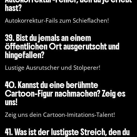
hast?
Autokorrektur-Fails zum Schieflachen!
39. Bist du jemals an einem
öffentlichen Ort ausgerutscht und
hingefallen?
Lustige Ausrutscher und Stolperer!
40. Kannst du eine berühmte
Cartoon-Figur nachmachen? Zeig es
uns!
Zeig uns dein Cartoon-Imitations-Talent!
41. Was ist der lustigste Streich, den du