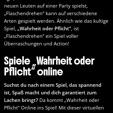
neuen Leuten auf einer Party spielst,
„Flaschendrehen” kann auf verschiedene
Arten gespielt werden. Ähnlich wie das kultige
Spiel,
„Wahrheit oder Pflicht”
, ist
„Flaschendrehen” ein Spiel voller
Überraschungen und Action!
Spiele „Wahrheit oder
Pflicht“ online
Suchst du nach einem Spiel, das spannend
ist, Spaß macht und dich garantiert zum
Lachen bringt?
Da kommt „Wahrheit oder
Pflicht“ Online ins Spiel! Mit dieser virtuellen