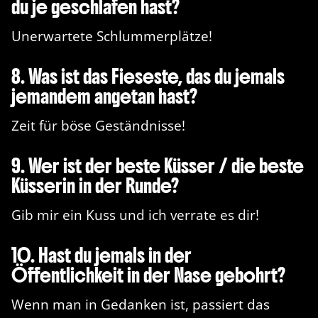
du je geschlafen hast?
Unerwartete Schlummerplätze!
8. Was ist das Fieseste, das du jemals
jemandem angetan hast?
Zeit für böse Geständnisse!
9. Wer ist der beste Küsser / die beste
Küsserin in der Runde?
Gib mir ein Kuss und ich verrate es dir!
10. Hast du jemals in der
Öffentlichkeit in der Nase gebohrt?
Wenn man in Gedanken ist, passiert das