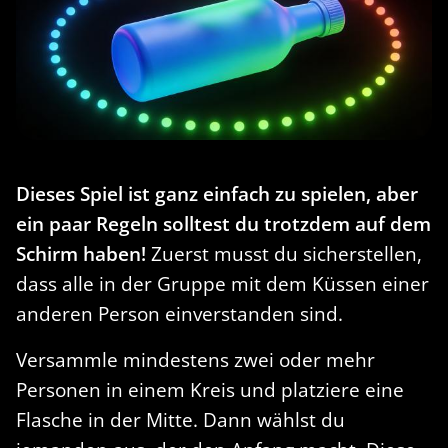
Dieses Spiel ist ganz einfach zu spielen, aber
ein paar Regeln solltest du trotzdem auf dem
Schirm haben!
Zuerst musst du sicherstellen,
dass alle in der Gruppe mit dem Küssen einer
anderen Person einverstanden sind.
Versammle mindestens zwei oder mehr
Personen in einem Kreis und platziere eine
Flasche in der Mitte. Dann wählst du